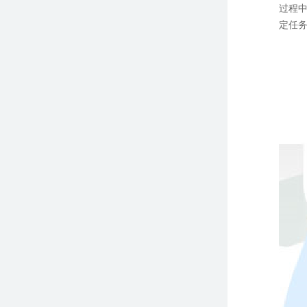
过程
定任