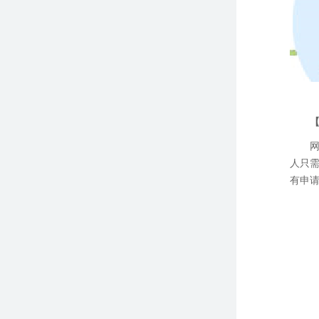
人只
有申