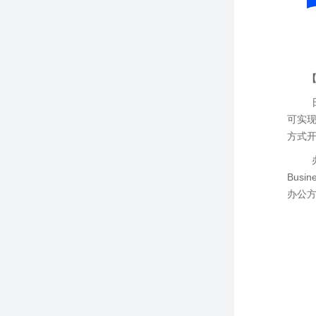
可实
方式
Busin
办公