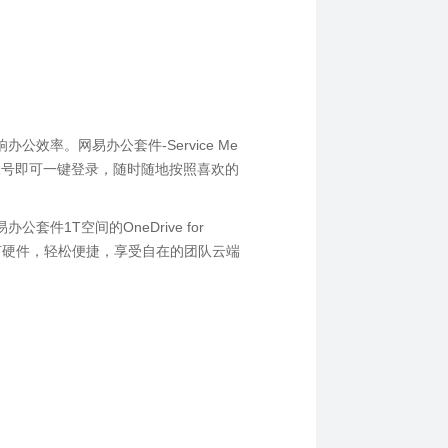
响办公效率。网易办公套件
-Service Me
帐号即可一键登录，随时随地按照喜欢的
易办公套件
1T
空间的
OneDrive for
何硬件，轻松便捷，享受自在的团队云端