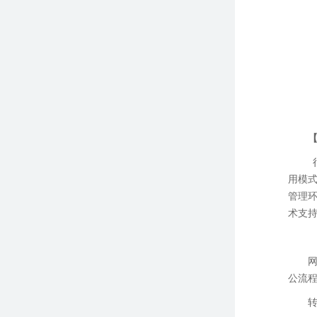
用模
管理
术支
公流
转